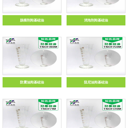
脱模剂羟基硅油
消泡剂羟基硅油
防震油羟基硅油
阻尼油羟基硅油