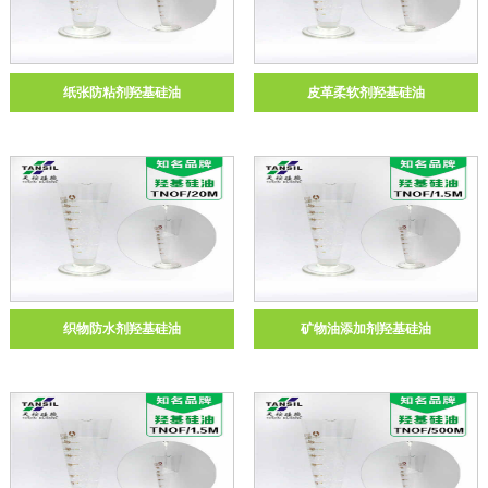
纸张防粘剂羟基硅油
皮革柔软剂羟基硅油
织物防水剂羟基硅油
矿物油添加剂羟基硅油