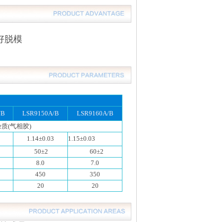
好脱模
/B
LSR9150A/B
LSR9160A/B
质(气相胶)
1.14±0.03
1.15±0.03
50±2
60±2
8.0
7.0
450
350
20
20