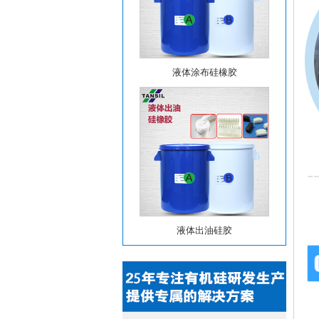
液体涂布硅橡胶
液体出油硅胶