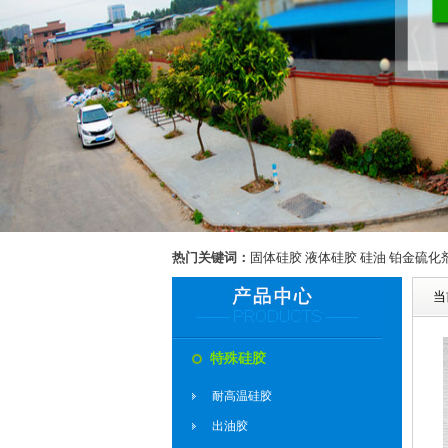
热门关键词：
固体硅胶
液体硅胶
硅油
铂金硫化
当
厨具行业用硅胶
特殊硅胶
涂布硅胶
耐高温硅胶
按键硅胶
出油胶
奶嘴奶瓶硅胶