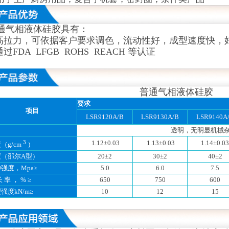
通气相液体硅胶
具有：
.高拉力，可依据客户要求调色，流动性好，成型速度快，
通过FDA LFGB ROHS REACH 等认证
普通气相液体硅胶
要求
项目
LSR9120A/B
LSR9130A/B
LSR9140A
透明，无明显机械杂
3
1.12±0.03
1.13±0.03
1.14±0.03
（g/cm
）
度（邵尔A型）
20±2
30±2
40±2
强度，Mpa≥
5.0
6.0
7.5
 率 ， % ≥
650
750
600
强度kN/m≥
10
12
15