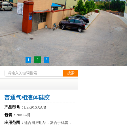
1
2
3
普通气相液体硅胶
产品型号：
LSR91XXA/B
包装：
20KG/桶
应用范围：
适合厨房用品，复合手机套，