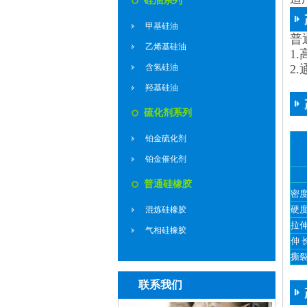
硅油系列
甲基硅油
普
乙烯基硅油
1
2.
含氢硅油
羟基硅油
硫化剂系列
铂金硫化剂
铂金催化剂
普通硅橡胶
密度
硬
混炼硅橡胶
拉伸
气相硅橡胶
伸 长
撕裂
联系我们