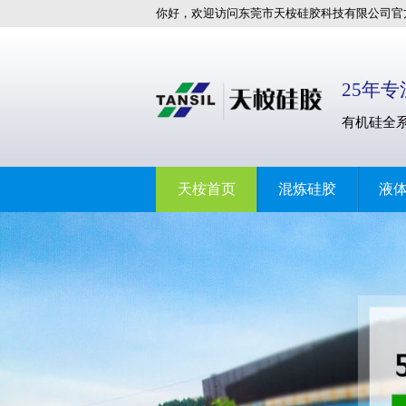
你好，欢迎访问东莞市天桉硅胶科技有限公司官
站!
25年
有机硅全
天桉首页
混炼硅胶
液