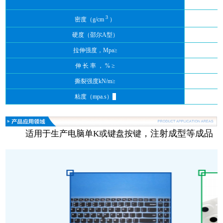
3
密度（g/cm
）
硬度（邵尔A型）
拉伸强度，Mpa≥
伸 长 率 ， % ≥
撕裂强度kN/m≥
粘度（mpa.s）
≥
，注射成型等成品
适用于生产电脑单K或键盘按键