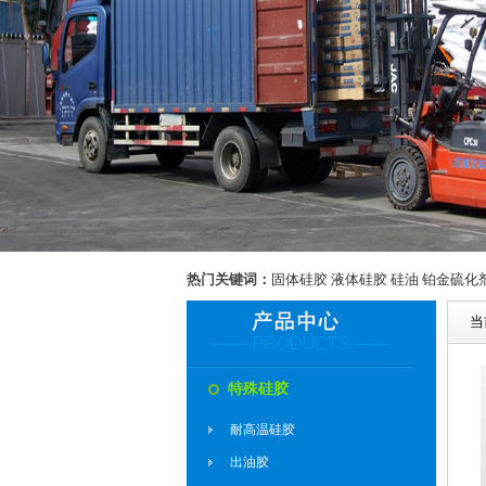
热门关键词：
固体硅胶
液体硅胶
硅油
铂金硫化
当
厨具行业用硅胶
特殊硅胶
涂布硅胶
耐高温硅胶
按键硅胶
出油胶
奶嘴奶瓶硅胶