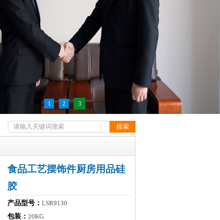
1
2
3
食品工艺摆饰件厨房用品硅
胶
产品型号：
LSR9130
包装：
20KG