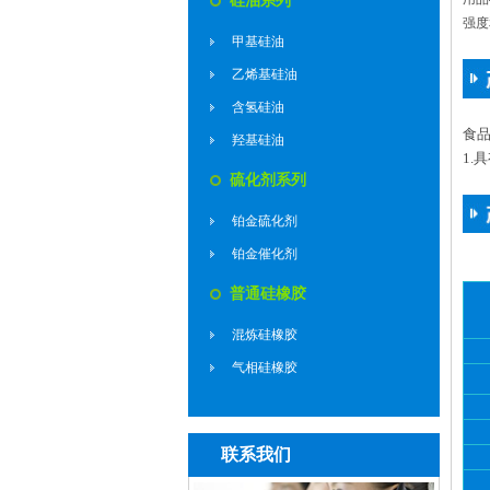
硅油系列
强度
甲基硅油
乙烯基硅油
含氢硅油
食
羟基硅油
1.
硫化剂系列
铂金硫化剂
铂金催化剂
普通硅橡胶
混炼硅橡胶
气相硅橡胶
联系我们