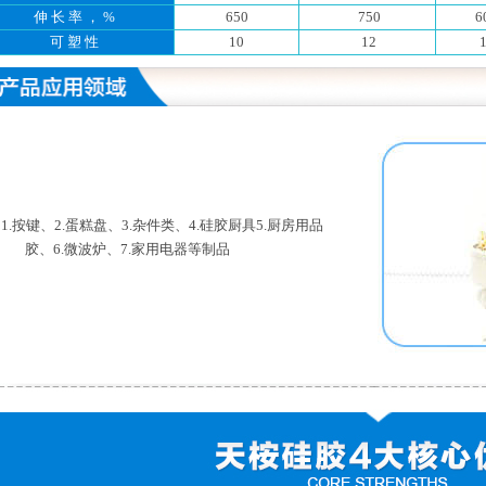
伸 长 率 ， %
650
750
6
可 塑 性
10
12
按键、2.蛋糕盘、3.杂件类、4.硅胶厨具5.厨房用品
 胶、6.微波炉、7.家用电器等制品