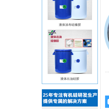
液体涂布硅橡胶
液体出油硅胶