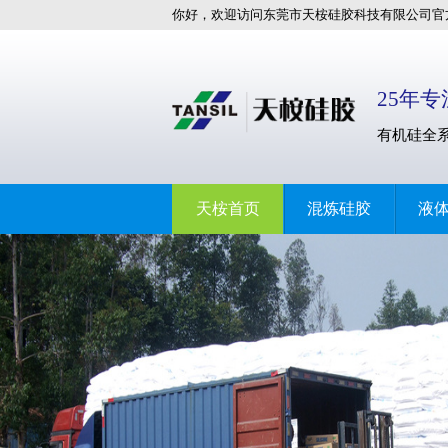
你好，欢迎访问东莞市天桉硅胶科技有限公司官
站!
25年
有机硅全
天桉首页
混炼硅胶
液