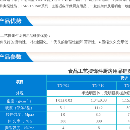
和撕裂性能，LSR9150A/B系列，主要适应于做厨房用品，一般的杂件及透明度一般的
品工艺摆饰件
优势：
厨房用品硅胶
具有良好的流动性、2快速固化、3.优良的物理性能和回弹性、4.压缩永久变形低
食品工艺摆饰件厨房用品硅
要求
项目
TN-705
TN-710
TN
外观
半透明固体，无明显机械杂质
3
1.03± 0.03
1.04±0.03
1.15
密度（g/cm
）
硬度（邵尔A型）
5±1
11±2
5
拉伸强度，Mpa≥
1.0
3.5
7
伸 长 率 ， % ≥
300
800
4
撕裂强度，kN/m≥
4
6