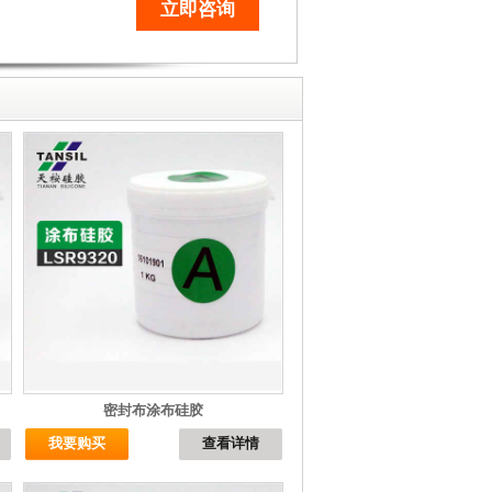
立即咨询
密封布涂布硅胶
我要购买
查看详情