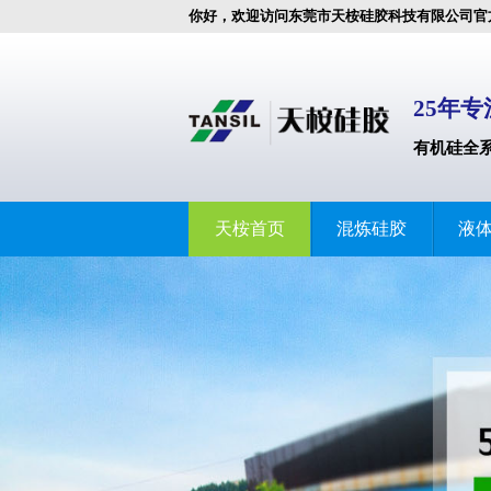
你好，欢迎访问东莞市天桉硅胶科技有限公司官
站!
25年
有机硅全
天桉首页
混炼硅胶
液