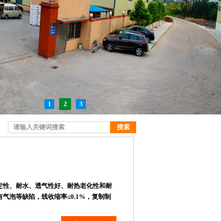
1
2
3
定性、耐水、透气性好、耐热老化性和耐
气泡等缺陷，线收缩率≤0.1%，复制制