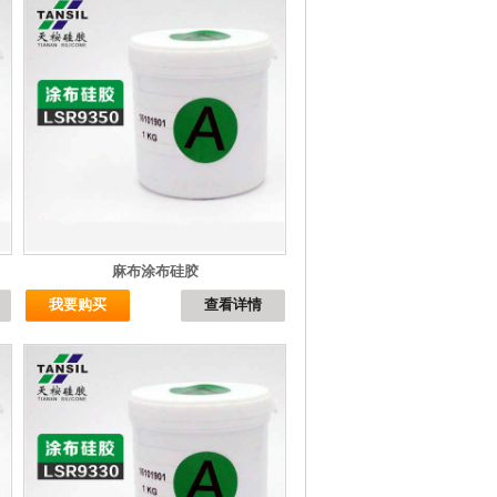
麻布涂布硅胶
我要购买
查看详情