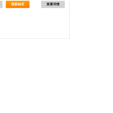
我要购买
查看详情