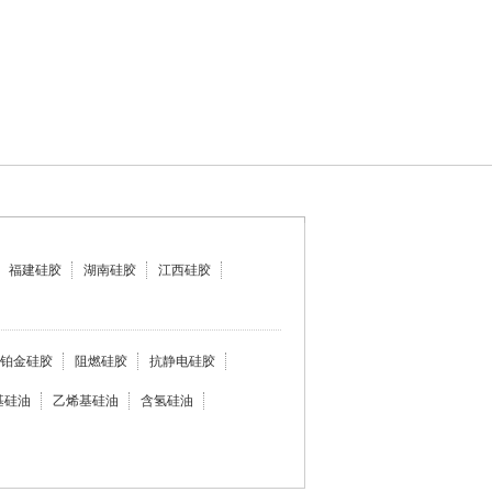
福建硅胶
湖南硅胶
江西硅胶
铂金硅胶
阻燃硅胶
抗静电硅胶
基硅油
乙烯基硅油
含氢硅油