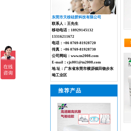
东莞市天桉硅胶科技有限公司
联系人：王先生
移动电话：18929145132
13316211672
电话：+86 0769-81928720
传真：+86 0769-81928730
公司网站：www.tn2008.com
E-mail：cjx001@tn2008.com
地 址：广东省东莞市横沥镇田饶步东
坳工业区
推荐产品