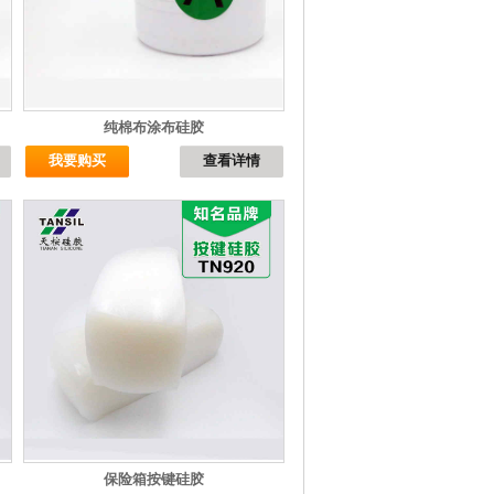
纯棉布涂布硅胶
我要购买
查看详情
保险箱按键硅胶